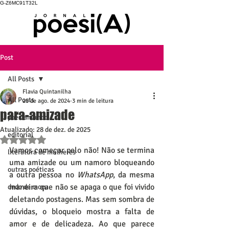
G-Z6MC91T32L
Post
All Posts
Flavia Quintanilha
All Posts
20 de ago. de 2024
3 min de leitura
para-amizade
poesiamundo
Atualizado:
28 de dez. de 2025
editorial
Avaliado com NaN de 5 estrelas.
Vamos começar pelo não! Não se termina 
literatura de mulheres
uma amizade ou um namoro bloqueando 
outras poéticas
a outra pessoa no 
WhatsApp
, da mesma 
maneira que não se apaga o que foi vivido 
dedo de moça
deletando postagens. Mas sem sombra de 
dúvidas, o bloqueio mostra a falta de 
amor e de delicadeza. Ao que parece 