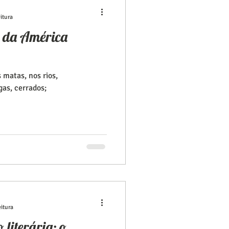
itura
o da América
 matas, nos rios,
as, cerrados;
eitura
 literária: o