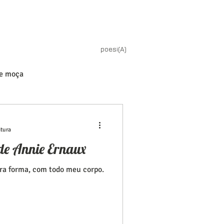
poesi(A)
de moça
itura
 de Annie Ernaux
tra forma, com todo meu corpo.