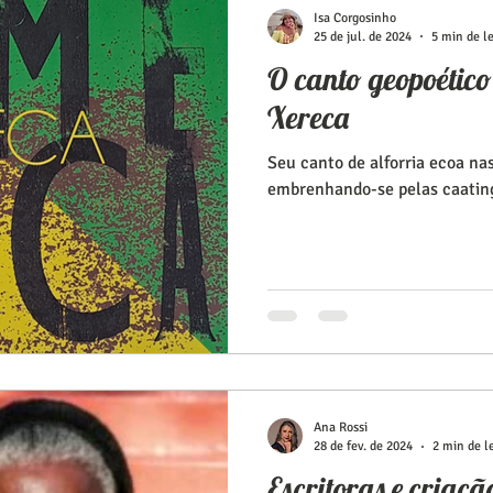
Isa Corgosinho
25 de jul. de 2024
5 min de le
O canto geopoétic
Xereca
Seu canto de alforria ecoa nas
embrenhando-se pelas caating
Ana Rossi
28 de fev. de 2024
2 min de l
Escritoras e criação