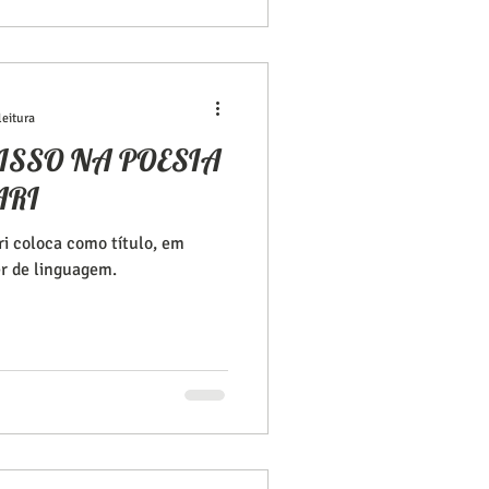
leitura
ISSO NA POESIA
ARI
ri coloca como título, em
er de linguagem.