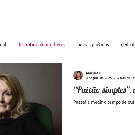
rial
literatura de mulheres
outras poéticas
dedo 
Ana Rossi
9 de jun. de 2025
4 min de le
“Paixão simples”,
Passei a medir o tempo de ou