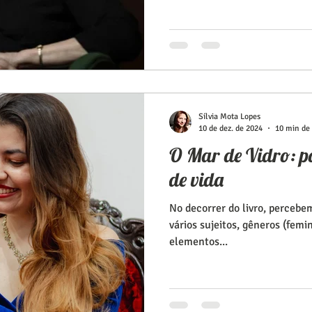
Sílvia Mota Lopes
10 de dez. de 2024
10 min de 
O Mar de Vidro: poe
de vida
No decorrer do livro, percebe
vários sujeitos, gêneros (femi
elementos...