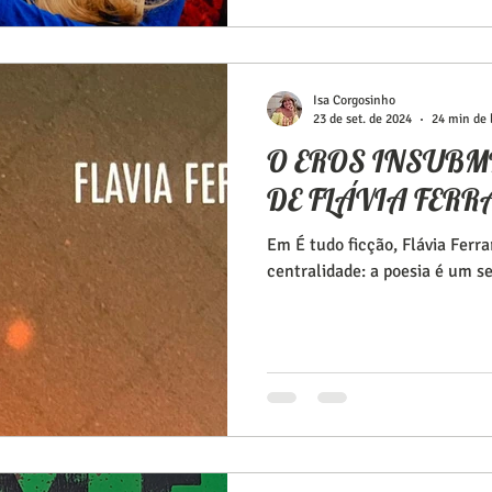
Isa Corgosinho
23 de set. de 2024
24 min de 
O EROS INSUBM
DE FLÁVIA FERR
Em É tudo ficção, Flávia Ferra
centralidade: a poesia é um s