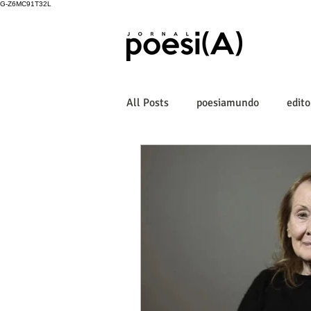
G-Z6MC91T32L
All Posts
poesiamundo
edito