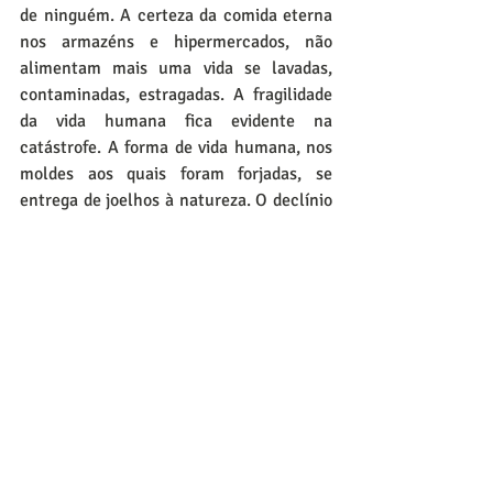
de ninguém. A certeza da comida eterna 
nos armazéns e hipermercados, não 
alimentam mais uma vida se lavadas, 
contaminadas, estragadas. A fragilidade 
da vida humana fica evidente na 
catástrofe. A forma de vida humana, nos 
moldes aos quais foram forjadas, se 
entrega de joelhos à natureza. O declínio 
da vida humana, fato inevitável, em 
poucos minutos ressoa seu lamento no 
ranger das vigas dos prédios. 
Quer ler mais?
Inscreva-se em jornalpoesia.com.br para 
continuar lendo esse post exclusivo.
Assinar
enchente RS
poesiamundo