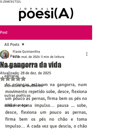
G-Z6MC91T32L
Post
All Posts
Flavia Quintanilha
All Posts
15 de mai. de 2024
3 min de leitura
Na gangorra da vida
poesiamundo
Atualizado:
28 de dez. de 2025
editorial
Avaliado com NaN de 5 estrelas.
As crianças estavam na gangorra, num 
literatura de mulheres
movimento repetido sobe, desce, flexiona 
outras poéticas
um pouco as pernas, firma bem os pés no 
chão e toma impulso… pausa ... sobe, 
dedo de moça
desce, flexiona um pouco as pernas, 
firma bem os pés no chão e toma 
impulso… A cada vez que descia, o chão 