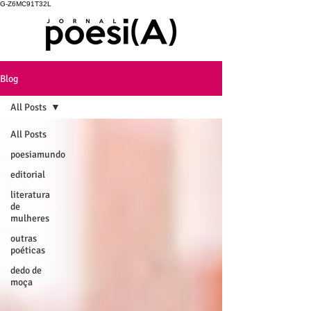
G-Z6MC91T32L
Blog
All Posts
All Posts
poesiamundo
editorial
literatura
de
mulheres
outras
poéticas
dedo de
moça