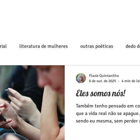
rial
literatura de mulheres
outras poéticas
dedo 
Flavia Quintanilha
6 de out. de 2025
4 min de le
Eles somos nós!
Também tenho pensado em com
que a vida real não se apague
sendo eu mesma, sem perder
e com as redes? Essa reflexão
desejo de não deixar que o vir