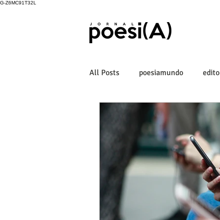
G-Z6MC91T32L
All Posts
poesiamundo
edito