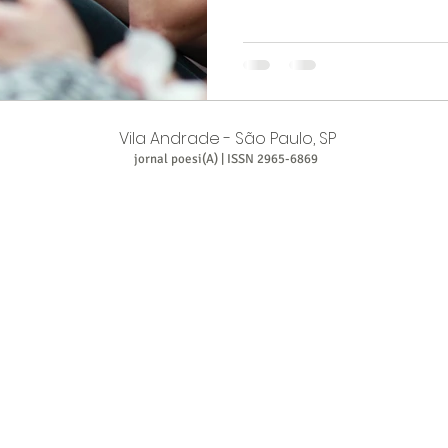
e o tempo compartilhado. Qu
persona digital, perdemos alg
existência.
Vila Andrade - São Paulo, SP
jornal poesi(A) | ISSN 2965-6869