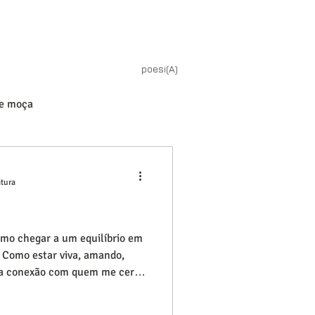
poesi(A)
de moça
itura
o chegar a um equilíbrio em
. Como estar viva, amando,
 a conexão com quem me cerca
 sobre redes sociais nasce do
tual substitua o toque, o olhar