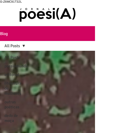
G-Z6MC91T32L
Blog
All Posts
All Posts
poesiamundo
editorial
literatura
de
mulheres
outras
poéticas
dedo de
moça