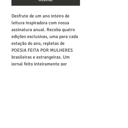
Desfrute de um ano inteiro de
leitura inspiradora com nossa
assinatura anual. Receba quatro
edições exclusivas, uma para cada
estação do ano, repletas de
POESIA FEITA POR MULHERES
brasileiras e estrangeiras. Um
jornal feito inteiramente por
mulheres, estamos comprometidas
em destacar vozes das poestas e
proporcionar uma experiência
única de leitura. Assine agora e
faça parte da comunidade que
valoriza a diversidade e a expressão
artística. Aproveite as vantagens
de receber conteúdo de qualidade
e apoie o jornalismo independente