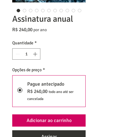
Assinatura anual
Preço
R$ 240,00
por ano
Quantidade
*
Opções de preço
*
Pague antecipado
R$ 240,00
todo ano até ser
cancelada
Adicionar ao carrinho
Assinar