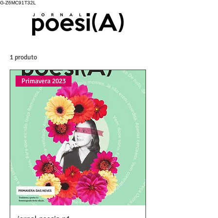
G-Z6MC91T32L
1 produto
Primavera 2023