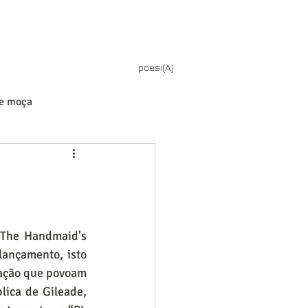
poesi(A)
de moça
“The Handmaid's 
lançamento, isto 
ação que povoam 
ica de Gileade, 