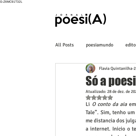
G-Z6MC91T32L
All Posts
poesiamundo
edito
Flavia Quintanilha
2
Só a poes
Atualizado:
28 de dez. de 20
Avaliado com NaN de
Li 
O conto da aia
 em
Tale”. Sim, tenho um 
me distancia dos jul
a internet. Inicio o