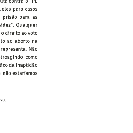
ta contra o “PL 
eles para casos 
prisão para as 
idez”. Qualquer 
 direito ao voto 
to ao aborto na 
representa. Não 
troagindo como 
ico da inaptidão 
 não estaríamos 
vo.