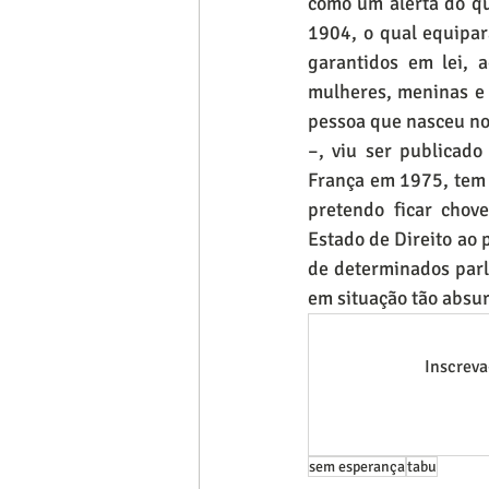
como um alerta do qu
1904, o qual equipar
garantidos em lei, 
mulheres, meninas e 
pessoa que nasceu no 
–, viu ser publicado
França em 1975, tem 
pretendo ficar chov
Estado de Direito ao 
de determinados par
em situação tão absu
Inscreva
sem esperança
tabu