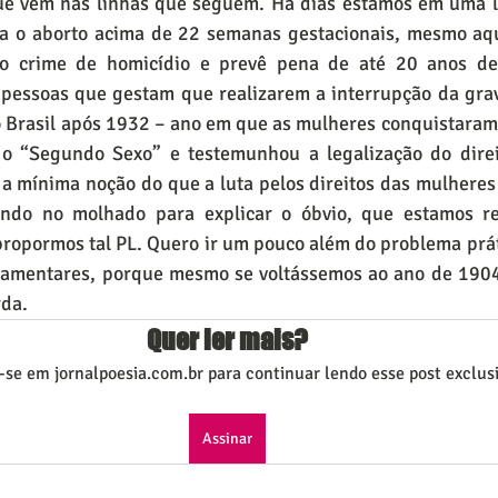
e vem nas linhas que seguem. Há dias estamos em uma lu
a o aborto acima de 22 semanas gestacionais, mesmo aqu
ao crime de homicídio e prevê pena de até 20 anos de 
pessoas que gestam que realizarem a interrupção da grav
Brasil após 1932 – ano em que as mulheres conquistaram o
 o “Segundo Sexo” e testemunhou a legalização do direi
a mínima noção do que a luta pelos direitos das mulheres 
endo no molhado para explicar o óbvio, que estamos re
propormos tal PL. Quero ir um pouco além do problema prát
lamentares, porque mesmo se voltássemos ao ano de 1904
rda.
Quer ler mais?
-se em jornalpoesia.com.br para continuar lendo esse post exclusi
Assinar