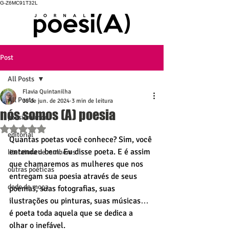
G-Z6MC91T32L
Post
All Posts
Flavia Quintanilha
All Posts
30 de jun. de 2024
3 min de leitura
nós somos (A) poesia
poesiamundo
Avaliado com NaN de 5 estrelas.
editorial
Quantas poetas você conhece? Sim, você 
entendeu bem. Eu disse poeta. E é assim 
literatura de mulheres
que chamaremos as mulheres que nos 
outras poéticas
entregam sua poesia através de seus 
dedo de moça
poemas, suas fotografias, suas 
ilustrações ou pinturas, suas músicas… 
é poeta toda aquela que se dedica a 
olhar o inefável.