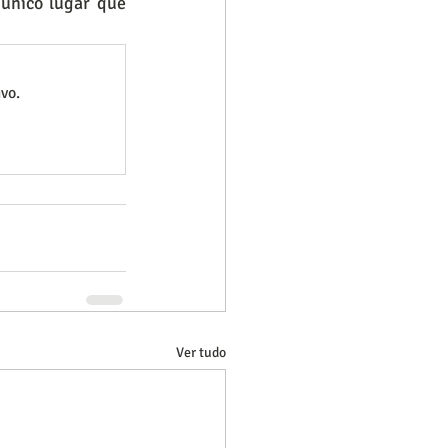
único lugar que 
vo.
Ver tudo