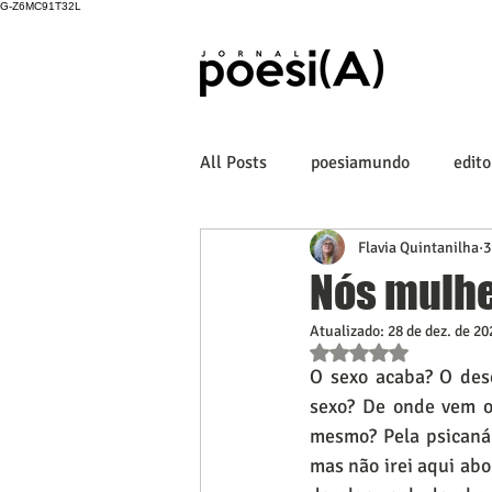
G-Z6MC91T32L
All Posts
poesiamundo
edito
Flavia Quintanilha
3
Nós mulhe
Atualizado:
28 de dez. de 20
Avaliado com NaN de
O sexo acaba? O des
sexo? De onde vem o
mesmo? Pela psicanál
mas não irei aqui abo