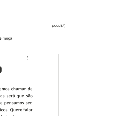
poesi(A)
de moça
o
emos chamar de 
s será que são 
e pensamos ser, 
cos. Quero falar 