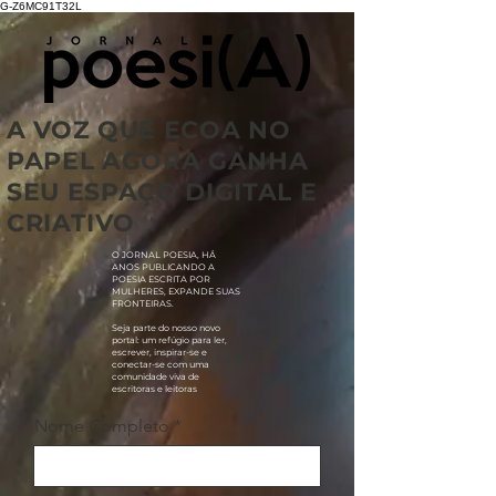
G-Z6MC91T32L
A VOZ QUE ECOA NO
PAPEL AGORA GANHA
SEU ESPAÇO DIGITAL E
CRIATIVO
O JORNAL POESIA, HÁ
ANOS PUBLICANDO A
POESIA ESCRITA POR
MULHERES, EXPANDE SUAS
FRONTEIRAS.
Seja parte do nosso novo
portal: um refúgio para ler,
escrever, inspirar-se e
conectar-se com uma
comunidade viva de
escritoras e leitoras
Nome Completo